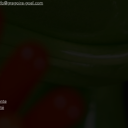
nfo@gregoire-goel.com
ente
ité