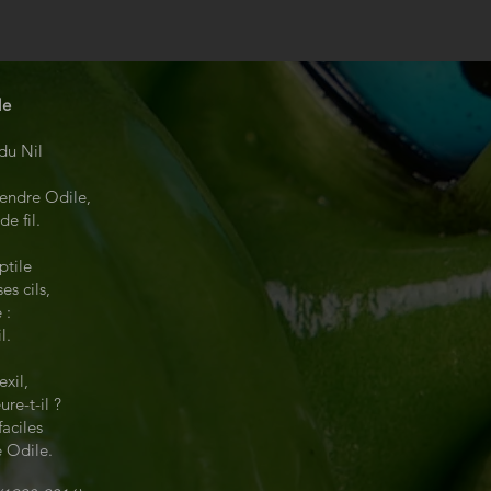
le
 du Nil
e
tendre Odile,
e fil.
eptile
es cils,
e :
il.
exil,
ure-t-il ?
faciles
e Odile.