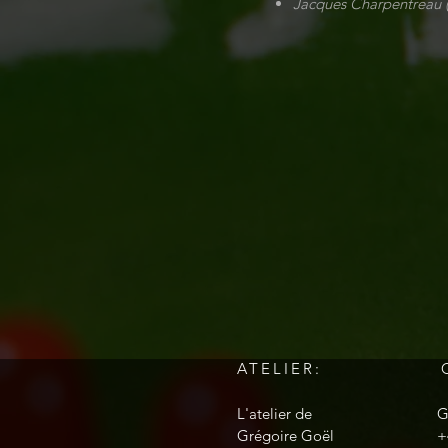
Jacques Charpentreau 
ATELIER:
L'atelier de
G
Grégoire Goël
+