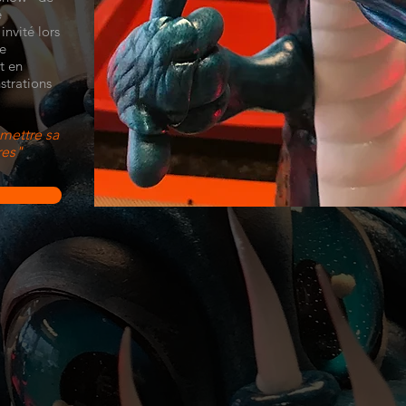
e
nvité lors
e
t en
strations
mettre sa
ères"