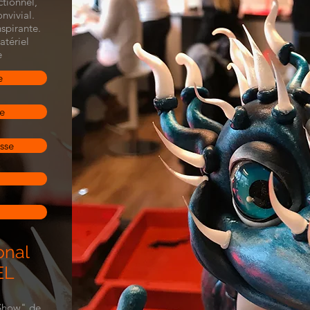
ctionnel,
onvivial.
nspirante.
atériel
e
e
e
sse
onal
EL
 Show" de