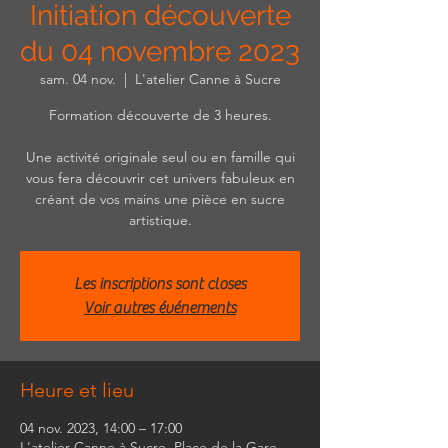
Initiation découverte
du 04 novembre 2023
sam. 04 nov.
  |  
L'atelier Canne à Sucre
Formation découverte de 3 heures.
Une activité originale seul ou en famille qui
vous fera découvrir cet univers fabuleux en
créant de vos mains une pièce en sucre
artistique.
Les inscriptions sont closes
Voir autres événements
Heure et lieu
04 nov. 2023, 14:00 – 17:00
L'atelier Canne à Sucre, Place de la Gare,