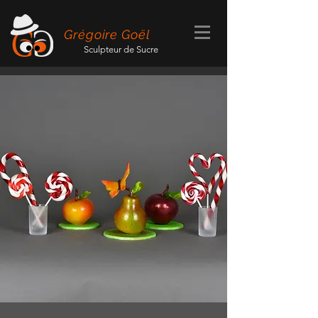
Grégoire Goël
Sculpteur de Sucre