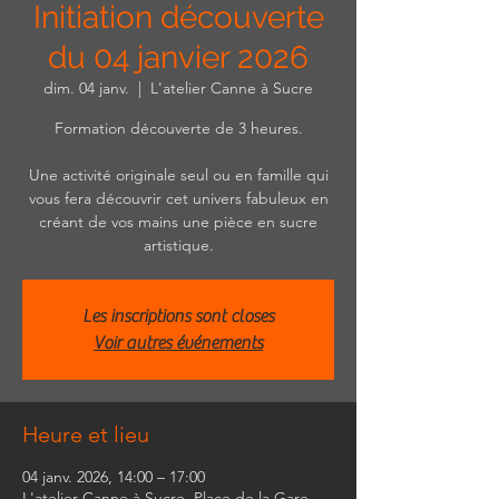
Initiation découverte
du 04 janvier 2026
dim. 04 janv.
  |  
L'atelier Canne à Sucre
Formation découverte de 3 heures.
Une activité originale seul ou en famille qui
vous fera découvrir cet univers fabuleux en
créant de vos mains une pièce en sucre
artistique.
Les inscriptions sont closes
Voir autres événements
Heure et lieu
04 janv. 2026, 14:00 – 17:00
L'atelier Canne à Sucre, Place de la Gare,