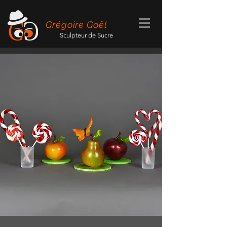
Grégoire Goël
Sculpteur de Sucre