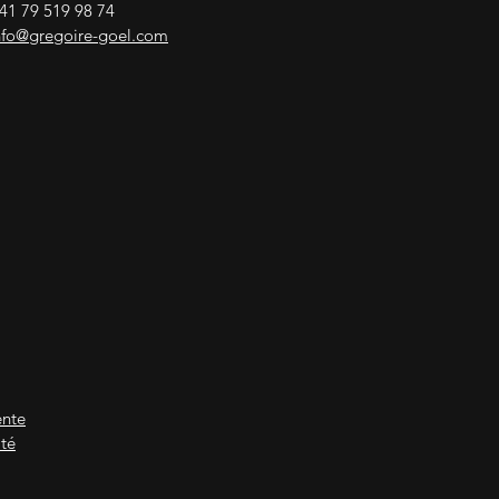
41 79 519 98 74
nfo@gregoire-goel.com
ente
ité