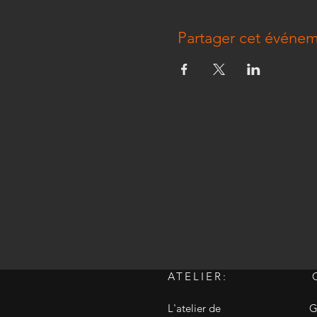
Partager cet événe
ATELIER:
L'atelier de
G