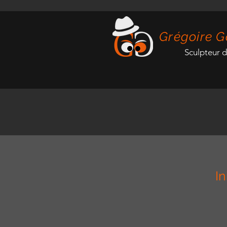
Grégoire G
Sculpteur 
I