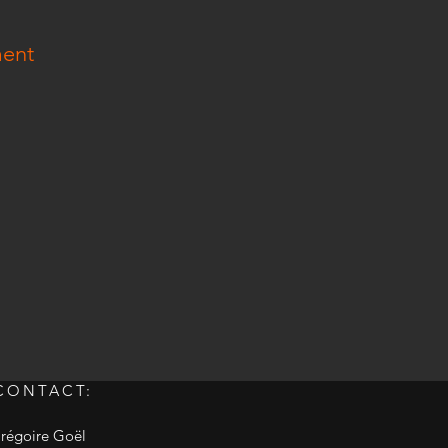
ment
CONTACT:
régoire Goël