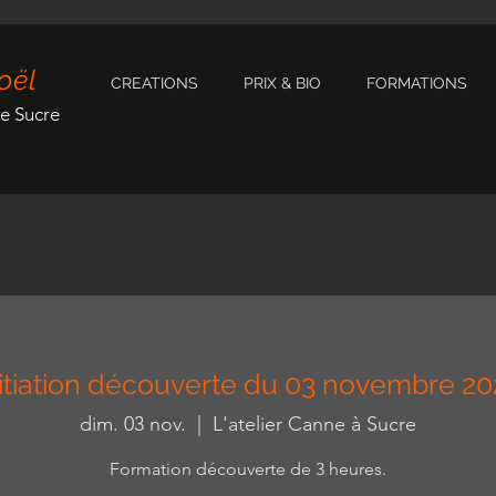
oël
CREATIONS
PRIX & BIO
FORMATIONS
de Sucre
nitiation découverte du 03 novembre 20
dim. 03 nov.
  |  
L'atelier Canne à Sucre
Formation découverte de 3 heures.