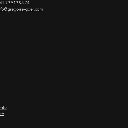
41 79 519 98 74
nfo@gregoire-goel.com
ente
ité