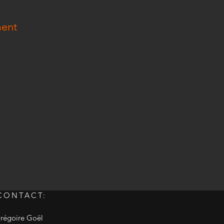
ment
CONTACT:
régoire Goël