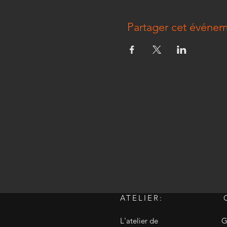
Partager cet événe
ATELIER:
L'atelier de
G