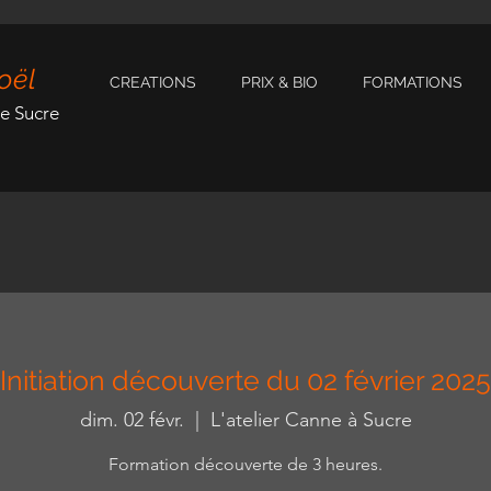
oël
CREATIONS
PRIX & BIO
FORMATIONS
de Sucre
Initiation découverte du 02 février 2025
dim. 02 févr.
  |  
L'atelier Canne à Sucre
Formation découverte de 3 heures.