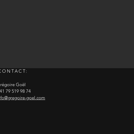
CONTACT:
régoire Goël
41 79 519 98 74
nfo@gregoire-goel.com