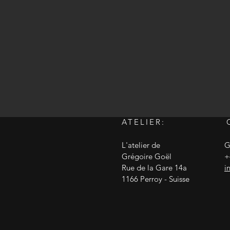
ATELIER:
L'atelier de
G
Grégoire Goël
+
Rue de la Gare 14a
i
1166 Perroy - Suisse