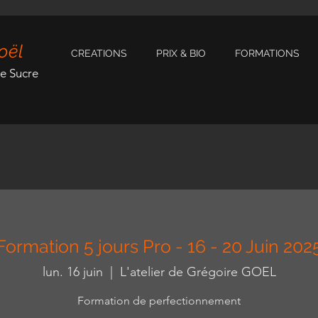
oël
CREATIONS
PRIX & BIO
FORMATIONS
de Sucre
Formation 5 jours Pro - 16 - 20 Juin 202
lun. 16 juin
  |  
L'atelier de Grégoire GOEL
Formation de perfectionnement