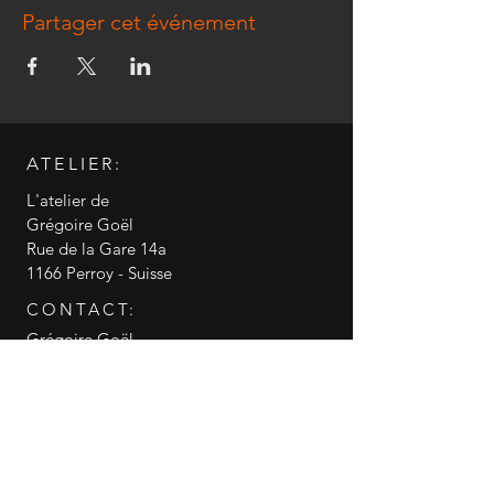
Partager cet événement
ATELIER:
L'atelier de
Grégoire Goël
Rue de la Gare 14a
1166 Perroy - Suisse
CONTACT:
Grégoire Goël
+41 79 519 98 74
info@gregoire-goel.com
CGV conditions générales de vente
RGPD politique de confidentialité