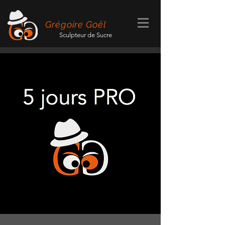
Grégoire Goël
Sculpteur de Sucre