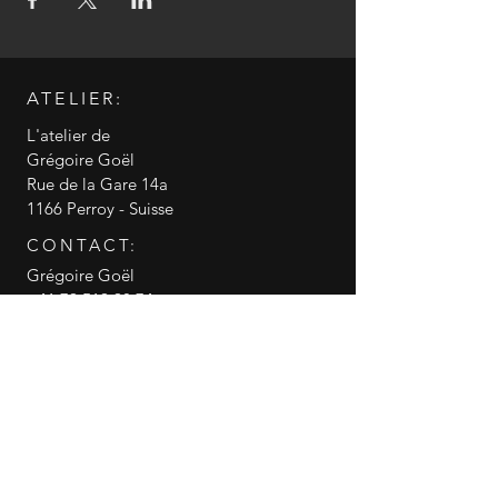
ATELIER:
L'atelier de
Grégoire Goël
Rue de la Gare 14a
1166 Perroy - Suisse
CONTACT:
Grégoire Goël
+41 79 519 98 74
info@gregoire-goel.com
CGV conditions générales de vente
RGPD politique de confidentialité
© 2018 Grégoire Goël
Gregoire Goel