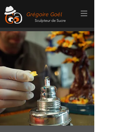
Grégoire Goël
Sculpteur de Sucre