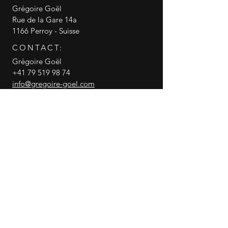
Grégoire Goël
Rue de la Gare 14a
1166 Perroy - Suisse
CONTACT:
Grégoire Goël
+41 79 519 98 74
info@gregoire-goel.com
CGV conditions générales de vente
RGPD politique de confidentialité
© 2018 Grégoire Goël
Gregoire Goel
canneasucre
Partager cette page WEB