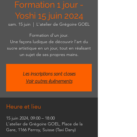
Formation 1 jour -
Yoshi 15 juin 2024
sam. 15 juin
  |  
L'atelier de Grégoire GOEL
Formation d'un jour.
Une façons ludique de découvrir l’art du
sucre artistique en un jour, tout en réalisant
un sujet de ses propres mains.
Les inscriptions sont closes
Voir autres événements
Heure et lieu
15 juin 2024, 09:00 – 18:00
L'atelier de Grégoire GOEL, Place de la
Gare, 1166 Perroy, Suisse (Taxi Dany)