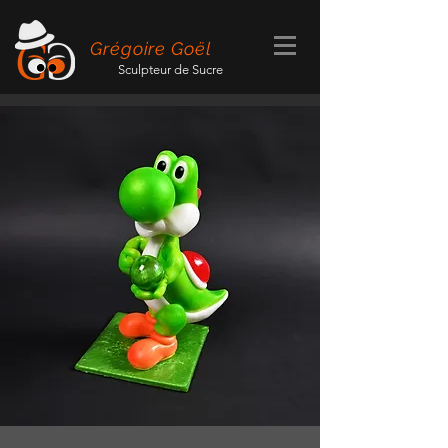
Grégoire Goël
Sculpteur de Sucre