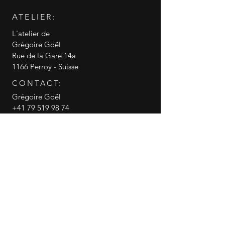
ATELIER:
L'atelier de
Grégoire Goël
Rue de la Gare 14a
1166 Perroy - Suisse
CONTACT:
Grégoire Goël
+41 79 519 98 74
info@gregoire-goel.com
CGV conditions générales de vente
RGPD politique de confidentialité
© 2018 Grégoire Goël
Gregoire Goel
canneasucre
Partager cette page WEB