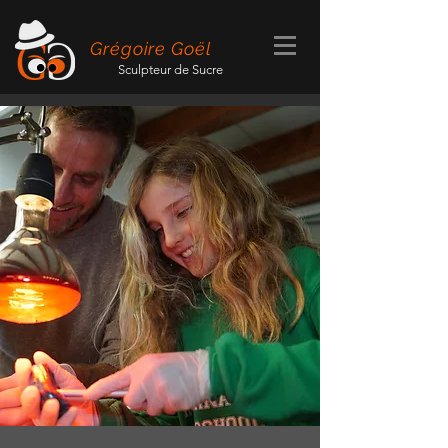
Grégoire Goël
Sculpteur de Sucre