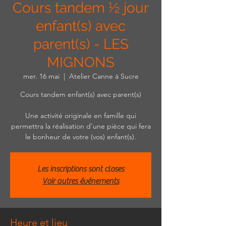
Cours tandem ½ jour
enfant(s) avec
parent(s) - LES
MIGNONS
mer. 16 mai
  |  
Atelier Canne à Sucre
Cours tandem enfant(s) avec parent(s)
Une activité originale en famille qui
permettra la réalisation d’une pièce qui fera
le bonheur de votre (vos) enfant(s).
Les inscriptions sont closes
Voir autres événements
Heure et lieu