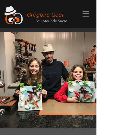
Grégoire Goël
Sculpteur de Sucre