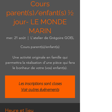
Cours
parent(s)/enfant(s) ½
jour- LE MONDE
MARIN
mer. 21 août
  |  
L'atelier de Grégoire GOEL
Cours parent(s)/enfant(s)
Une activité originale en famille qui
permettra la réalisation d’une pièce qui fera
le bonheur de votre (vos) enfant(s).
Les inscriptions sont closes
Voir autres événements
Heure et lieu