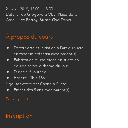
21 août 2019, 13:00 – 18:00
L'atelier de Grégoire GOEL, Place de la
Gare, 1166 Perroy, Suisse (Taxi Dany)
À propos du cours
Découverte et initiation à l’art du sucre 
en tandem enfant(s) avec parent(s). 
Fabrication d’une pièce en sucre en 
équipe selon le thème du jour.
Durée : ½ journée
Horaire 13h à 18h
* goûter offert par Canne à Sucre
Enfant dès 5 ans avec parent(s) 
En lire plus >
Inscription