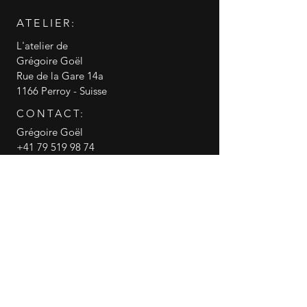
ATELIER:
L'atelier de
Grégoire Goël
Rue de la Gare 14a
1166 Perroy - Suisse
CONTACT:
Grégoire Goël
+41 79 519 98 74
info@gregoire-goel.com
CGV conditions générales de vente
RGPD politique de confidentialité
© 2018 Grégoire Goël
Gregoire Goel
canneasucre
Partager cette page WEB