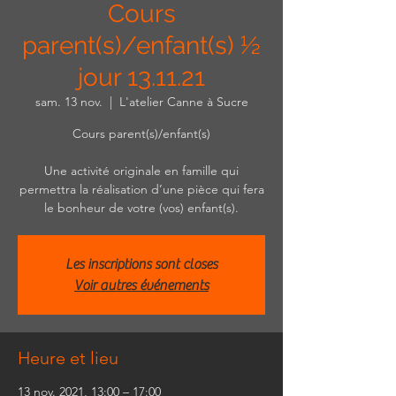
Cours
parent(s)/enfant(s) ½
jour 13.11.21
sam. 13 nov.
  |  
L'atelier Canne à Sucre
Cours parent(s)/enfant(s)
Une activité originale en famille qui
permettra la réalisation d’une pièce qui fera
le bonheur de votre (vos) enfant(s).
Les inscriptions sont closes
Voir autres événements
Heure et lieu
13 nov. 2021, 13:00 – 17:00