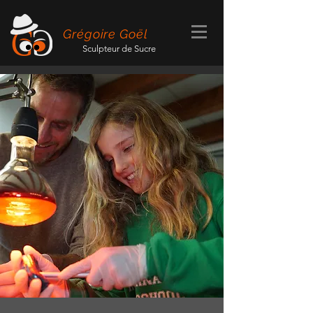
Grégoire Goël
Sculpteur de Sucre