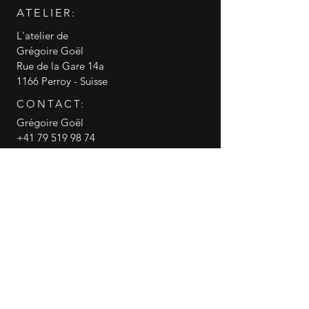
ATELIER:
L'atelier de
Grégoire Goël
Rue de la Gare 14a
1166 Perroy - Suisse
CONTACT:
Grégoire Goël
+41 79 519 98 74
info@gregoire-goel.com
CGV conditions générales de vente
RGPD politique de confidentialité
© 2018 Grégoire Goël
Gregoire Goel
canneasucre
Partager cette page WEB