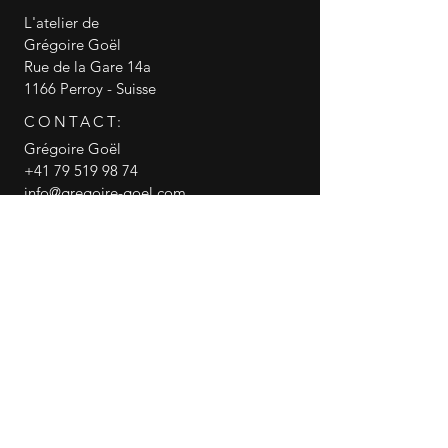
L'atelier de
Grégoire Goël
Rue de la Gare 14a
1166 Perroy - Suisse
CONTACT:
Grégoire Goël
+41 79 519 98 74
info@gregoire-goel.com
CGV conditions générales de vente
RGPD politique de confidentialité
© 2018 Grégoire Goël
Gregoire Goel
canneasucre
Partager cette page WEB