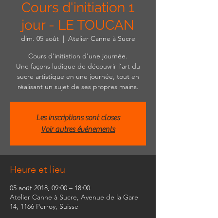
Cours d'initiation 1
jour - LE TOUCAN
dim. 05 août
  |  
Atelier Canne à Sucre
Cours d'initiation d'une journée.
Une façons ludique de découvrir l’art du
sucre artistique en une journée, tout en
réalisant un sujet de ses propres mains.
Les inscriptions sont closes
Voir autres événements
Heure et lieu
05 août 2018, 09:00 – 18:00
Atelier Canne à Sucre, Avenue de la Gare
14, 1166 Perroy, Suisse