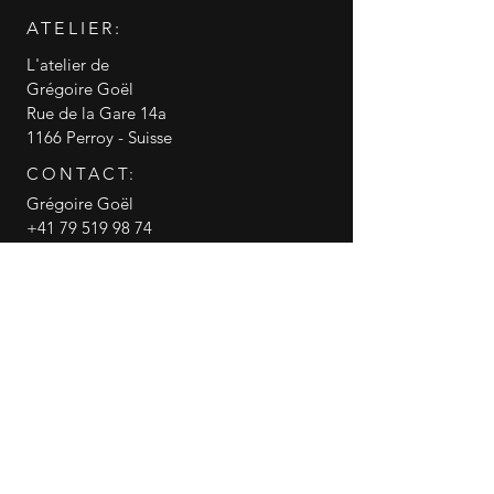
ATELIER:
L'atelier de
Grégoire Goël
Rue de la Gare 14a
1166 Perroy - Suisse
CONTACT:
Grégoire Goël
+41 79 519 98 74
info@gregoire-goel.com
CGV conditions générales de vente
RGPD politique de confidentialité
© 2018 Grégoire Goël
Gregoire Goel
canneasucre
Partager cette page WEB