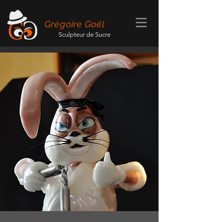
Grégoire Goël
Sculpteur de Sucre