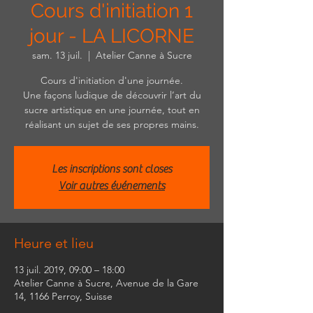
Cours d'initiation 1
jour - LA LICORNE
sam. 13 juil.
  |  
Atelier Canne à Sucre
Cours d'initiation d'une journée.
Une façons ludique de découvrir l’art du
sucre artistique en une journée, tout en
réalisant un sujet de ses propres mains.
Les inscriptions sont closes
Voir autres événements
Heure et lieu
13 juil. 2019, 09:00 – 18:00
Atelier Canne à Sucre, Avenue de la Gare
14, 1166 Perroy, Suisse