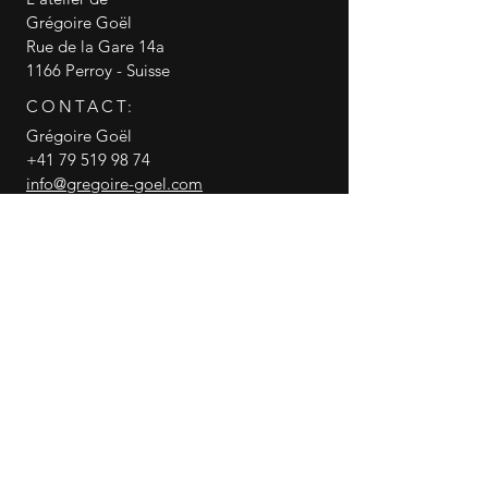
Grégoire Goël
Rue de la Gare 14a
1166 Perroy - Suisse
CONTACT:
Grégoire Goël
+41 79 519 98 74
info@gregoire-goel.com
CGV conditions générales de vente
RGPD politique de confidentialité
© 2018 Grégoire Goël
Gregoire Goel
canneasucre
Partager cette page WEB