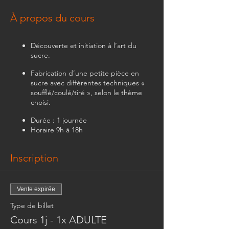
À propos du cours
Découverte et initiation à l’art du
sucre.
Fabrication d’une petite pièce en
sucre avec différentes techniques «
soufflé/coulé/tiré », selon le thème
choisi.
Durée : 1 journée
Horaire 9h à 18h
Cours adultes ou enfants dès 10 ans.
Inscription
Au maximum 10 personnes.
Prix 250.- CHF
(Etudiant/apprenti/Groupe des 5
Vente expirée
personne : 190.- CHF par personne).
Type de billet
* le prix inclus tout le matériel nécessaire
Cours 1j - 1x ADULTE
pour le cours et la réalisation de votre