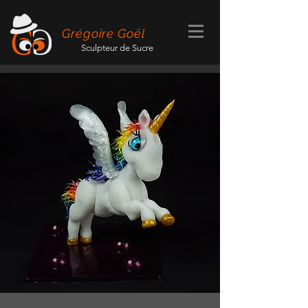
Grégoire Goël
Sculpteur de Sucre