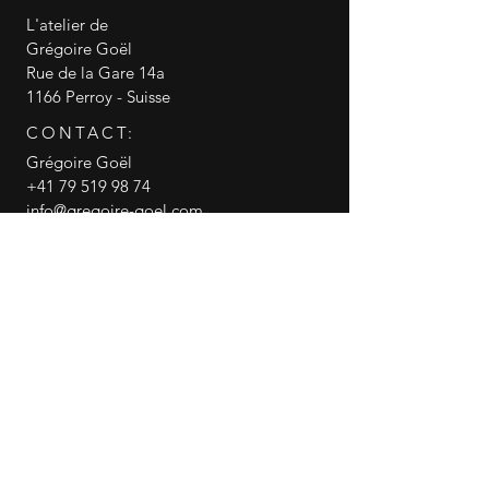
L'atelier de
Grégoire Goël
Rue de la Gare 14a
1166 Perroy - Suisse
CONTACT:
Grégoire Goël
+41 79 519 98 74
info@gregoire-goel.com
CGV conditions générales de vente
RGPD politique de confidentialité
© 2018 Grégoire Goël
Gregoire Goel
canneasucre
Partager cette page WEB