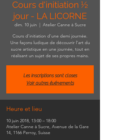
Cours d'initiation ½
jour - LA LICORNE
dim. 10 juin
  |  
Atelier Canne à Sucre
Cours d'initiation d'une demi journée.
Une façons ludique de découvrir l’art du
sucre artistique en une journée, tout en
réalisant un sujet de ses propres mains.
Les inscriptions sont closes
Voir autres événements
Heure et lieu
10 juin 2018, 13:00 – 18:00
Atelier Canne à Sucre, Avenue de la Gare
14, 1166 Perroy, Suisse