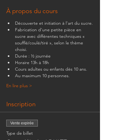
À propos du cours
Découverte et initiation à l’art du sucre.
Fabrication d’une petite pièce en 
sucre avec différentes techniques « 
soufflé/coulé/tiré », selon le thème 
choisi.
Durée : ½ journée
Horaire 13h à 18h
Cours adultes ou enfants dès 10 ans.
Au maximum 10 personnes.
En lire plus >
Inscription
Vente expirée
Type de billet