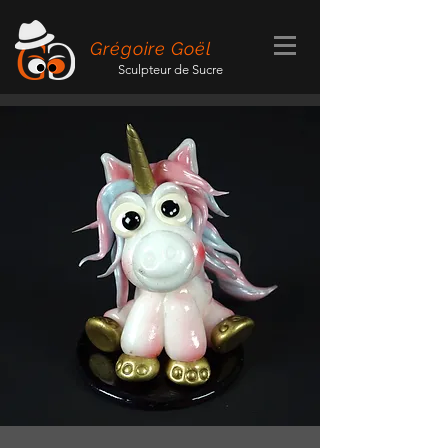
Grégoire Goël
Sculpteur de Sucre