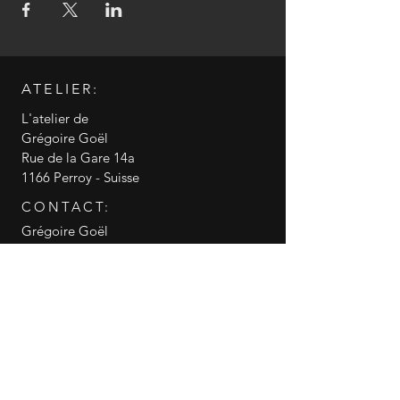
ATELIER:
L'atelier de
Grégoire Goël
Rue de la Gare 14a
1166 Perroy - Suisse
CONTACT:
Grégoire Goël
+41 79 519 98 74
info@gregoire-goel.com
CGV conditions générales de vente
RGPD politique de confidentialité
© 2018 Grégoire Goël
Gregoire Goel