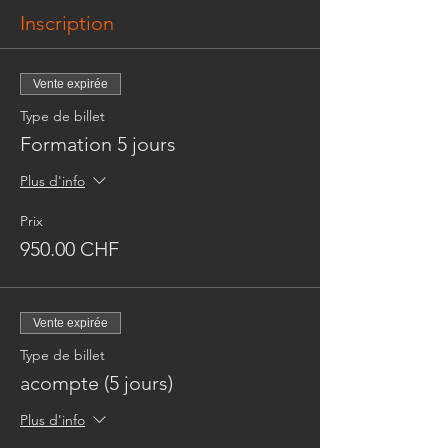
Polystyrène.
Inscription
Perfectionnement à la technique de
l’aérographe.
Perfectionnement de la technique du
Vente expirée
« coulé » (coulage dans moule en
PVC souple et coulage sur moule en
Type de billet
Polystyrène).
Formation 5 jours
Perfectionnement de la technique du
« soufflé » (initiation au «
Plus d'info
soufflé/modelé » et au «
soufflé/marqué »,etc).
Prix
Perfectionnement de la technique du
« tiré » (fleurs de formes complexes
950.00 CHF
en sucre « tiré/soufflé »).
Vente expirée
Durée : 5 jours.
Horaire : 9h à 18h
Type de billet
acompte (5 jours)
Plus d'info
Formation adultes ou enfants dès 15
ans.