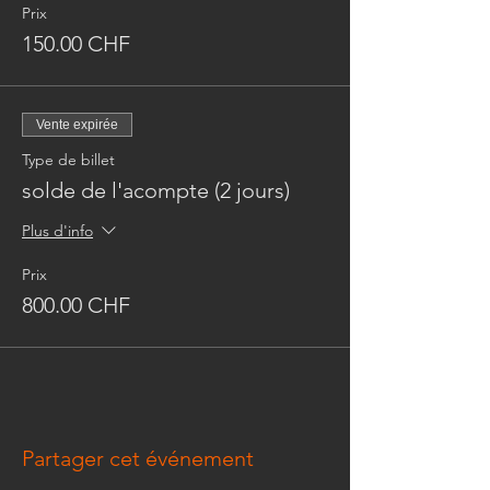
Prix
Au maximum 6 personnes.
150.00 CHF
Prix : 950.- CHF par personne.
Vente expirée
* le prix inclus tout le matérel nécessaire
pour les 5 jours de formation et la réalisation
Type de billet
de votre pièce.
solde de l'acompte (2 jours)
Plus d'info
Prix
800.00 CHF
Partager cet événement