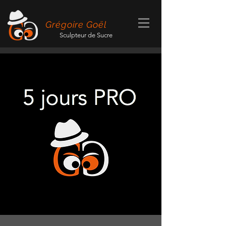
Grégoire Goël
Sculpteur de Sucre