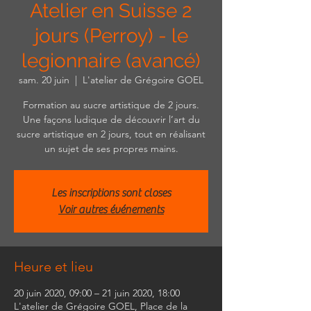
Atelier en Suisse 2
jours (Perroy) - le
legionnaire (avancé)
sam. 20 juin
  |  
L'atelier de Grégoire GOEL
Formation au sucre artistique de 2 jours.
Une façons ludique de découvrir l’art du
sucre artistique en 2 jours, tout en réalisant
un sujet de ses propres mains.
Les inscriptions sont closes
Voir autres événements
Heure et lieu
20 juin 2020, 09:00 – 21 juin 2020, 18:00
L'atelier de Grégoire GOEL, Place de la