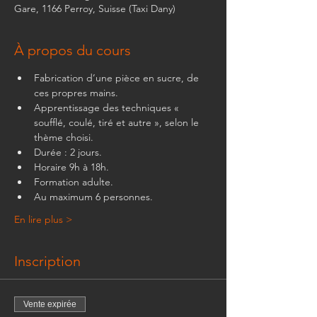
Gare, 1166 Perroy, Suisse (Taxi Dany)
À propos du cours
Fabrication d’une pièce en sucre, de 
ces propres mains.  
Apprentissage des techniques « 
soufflé, coulé, tiré et autre », selon le 
thème choisi.
Durée : 2 jours.
Horaire 9h à 18h.
Formation adulte.
Au maximum 6 personnes.
En lire plus >
Inscription
Vente expirée