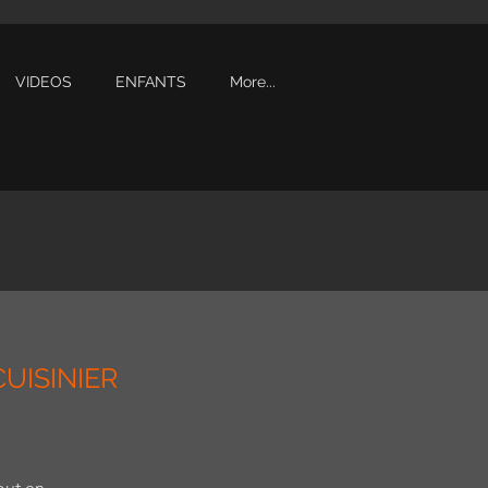
VIDEOS
ENFANTS
More...
 CUISINIER
out en