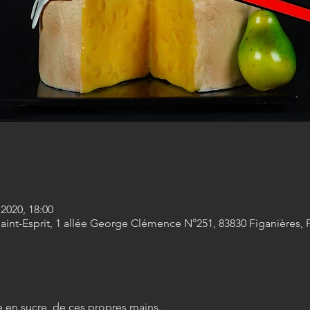
 2020, 18:00
Saint-Esprit, 1 allée George Clémence N°251, 83830 Figanières, 
e en sucre, de ces propres mains.