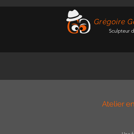
Grégoire G
Sculpteur 
Atelier e
Une f