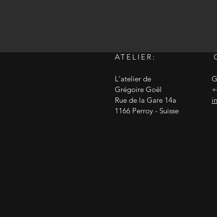
ATELIER:
L'atelier de
G
Grégoire Goël
+
Rue de la Gare 14a
i
1166 Perroy - Suisse