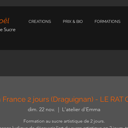
oël
CREATIONS
PRIX & BIO
FORMATIONS
de Sucre
n France 2 jours (Draguignan) - LE RAT
dim. 22 nov.
  |  
L'atelier d'Emma
Formation au sucre artistique de 2 jours.
açons ludique de découvrir l’art du sucre artistique en 2 jours, t