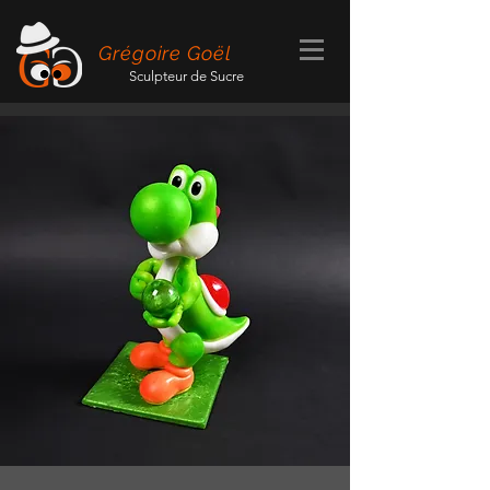
Grégoire Goël
Sculpteur de Sucre