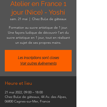
Atelier en France 1
jour (Nice) - Yoshi
sam. 21 mai
  |  
Chez BuLe de gâteaux
Formation au sucre artistique de 1 jour.
Une façons ludique de découvrir l’art du
sucre artistique en 1 jour, tout en réalisant
un sujet de ses propres mains.
Les inscriptions sont closes
Voir autres événements
Heure et lieu
21 mai 2022, 09:00 – 18:00
Chez BuLe de gâteaux, 44 Av. des Alpes,
06800 Cagnes-sur-Mer, France