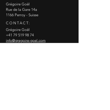
Grégoire Goël
Rue de la Gare 14a
1166 Perroy - Suisse
CONTACT:
Grégoire Goël
+41 79 519 98 74
info@gregoire-goel.com
CGV conditions générales de vente
RGPD politique de confidentialité
© 2018 Grégoire Goël
Gregoire Goel
canneasucre
Partager cette page WEB