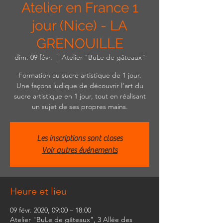
Atelier en France 1
jour (Nice) - LA
GRENOUILLE
dim. 09 févr.
  |  
Atelier "BuLe de gâteaux"
Formation au sucre artistique de 1 jour.
Une façons ludique de découvrir l’art du
sucre artistique en 1 jour, tout en réalisant
un sujet de ses propres mains.
Les inscriptions sont closes
Voir autres événements
Heure et lieu
09 févr. 2020, 09:00 – 18:00
Atelier "BuLe de gâteaux", 3 Allée des