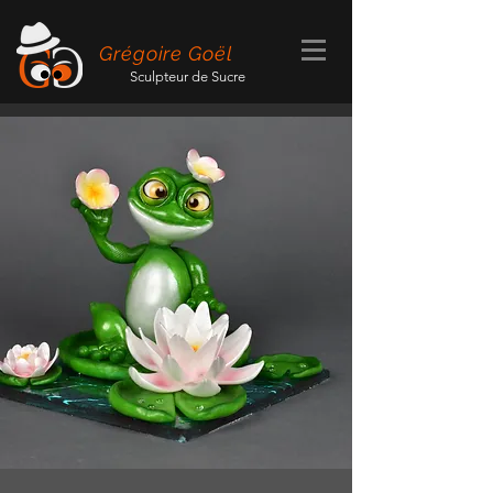
Grégoire Goël
Sculpteur de Sucre