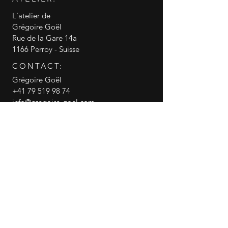
L'atelier de
Grégoire Goël
Rue de la Gare 14a
1166 Perroy - Suisse
CONTACT:
Grégoire Goël
+41 79 519 98 74
info@gregoire-goel.com
CGV conditions générales de vente
RGPD politique de confidentialité
© 2018 Grégoire Goël
Gregoire Goel
canneasucre
Partager cette page WEB