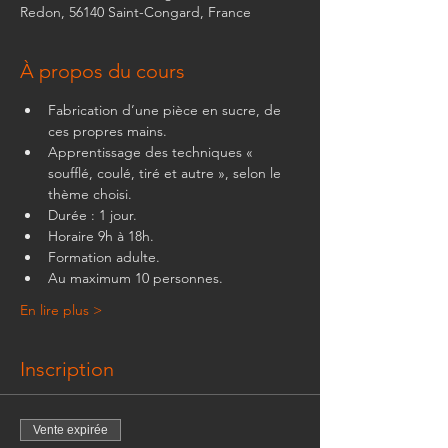
Redon, 56140 Saint-Congard, France
À propos du cours
Fabrication d’une pièce en sucre, de 
ces propres mains.
Apprentissage des techniques « 
soufflé, coulé, tiré et autre », selon le 
thème choisi.
Durée : 1 jour.
Horaire 9h à 18h.
Formation adulte.
Au maximum 10 personnes.
En lire plus >
Inscription
Vente expirée