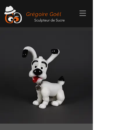
Grégoire Goël
Sculpteur de Sucre