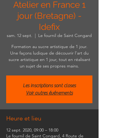
Atelier en France 1
jour (Bretagne) -
Idefix
sam. 12 sept.
  |  
Le fournil de Saint Congard
Formation au sucre artistique de 1 jour.
Une façons ludique de découvrir l’art du
sucre artistique en 1 jour, tout en réalisant
un sujet de ses propres mains.
Les inscriptions sont closes
Voir autres événements
Heure et lieu
12 sept. 2020, 09:00 – 18:00
Le fournil de Saint Congard, 4 Route de