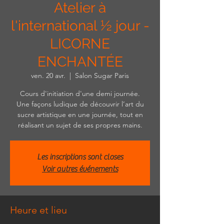
Atelier à
l'international ½ jour -
LICORNE
ENCHANTÉE
ven. 20 avr.
  |  
Salon Sugar Paris
Cours d'initiation d'une demi journée.
Une façons ludique de découvrir l’art du
sucre artistique en une journée, tout en
réalisant un sujet de ses propres mains.
Les inscriptions sont closes
Voir autres événements
Heure et lieu