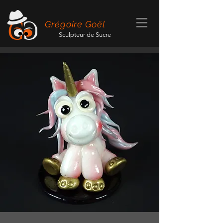
Grégoire Goël
Sculpteur de Sucre