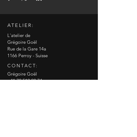
ATELIER:
L'atelier de
Grégoire Goël
Rue de la Gare 14a
1166 Perroy - Suisse
CONTACT:
Grégoire Goël
+41 79 519 98 74
info@gregoire-goel.com
CGV conditions générales de vente
RGPD politique de confidentialité
© 2018 Grégoire Goël
Gregoire Goel
canneasucre