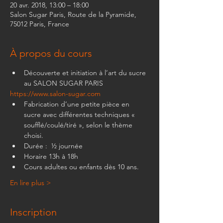
20 avr. 2018, 13:00 – 18:00
Salon Sugar Paris, Route de la Pyramide,
75012 Paris, France
À propos du cours
Découverte et initiation à l’art du sucre 
au SALON SUGAR PARIS
https://www.salon-sugar.com
Fabrication d’une petite pièce en 
sucre avec différentes techniques « 
soufflé/coulé/tiré », selon le thème 
choisi.
Durée :  ½ journée
Horaire 13h à 18h
Cours adultes ou enfants dès 10 ans.
En lire plus >
Inscription