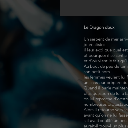
Le Dragon doux
Un serpent de mer arriv
journalistes
il leur explique quel est
et pourquoi il se sent si 
et d’où vient le fait qu’i
Au bout de peu de temps
son petit nom
les femmes veulent lui f
un chasseur prépare du
Quand il parle mainten
plus question de lui à l
on lui reproche d’obst
nombreuses protestati
Alors il retourne vers s
avant qu’on ne lui fass
s’il avait soufflé un peu
aurait-il trouvé un plus