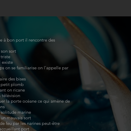
e à bon port il rencontre des
 son sort
triste
l existe
 on se familiarise on l’appelle par
aire des bises
 petit plomb
ant on ricane
a télévision
ruer la porte océane ce qui amène de
ons
a solitude marine
e un mauvais sort
 de feu par les narines peut-être
 accueillant port