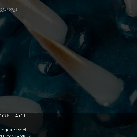
3-1976)
CONTACT:
régoire Goël
41 79 519 98 74