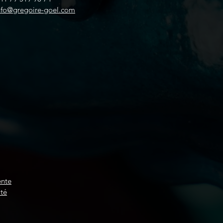
nfo@gregoire-goel.com
ente
ité