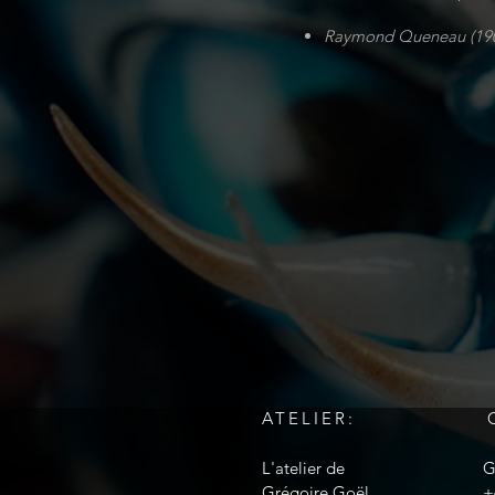
Raymond Queneau (190
ATELIER:
L'atelier de
G
Grégoire Goël
+