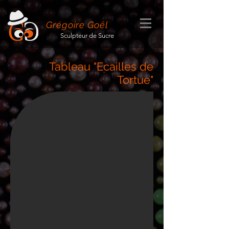
Grégoire Goël
Sculpteur de Sucre
Tableau "Ecailles de
Tortue"