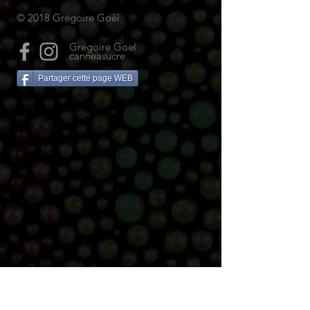
© 2018 Grégoire Goël
Gregoire Goel
canneasucre
Partager cette page WEB