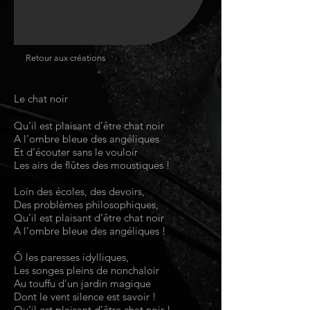
Retour aux créations
Le chat noir
Qu’il est plaisant d’être chat noir
A l’ombre bleue des angéliques
Et d’écouter sans le vouloir
Les airs de flûtes des moustiques !
Loin des écoles, des devoirs,
Des problèmes philosophiques,
Qu’il est plaisant d’être chat noir
A l’ombre bleue des angéliques !
Ô les paresses idylliques,
Les songes pleins de nonchaloir
Au touffu d’un jardin magique
Dont le vent silence est savoir !
Qu’il est plaisant d’être chat noir !