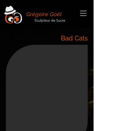
Grégoire Goël
Sculpteur de Sucre
Bad Cats