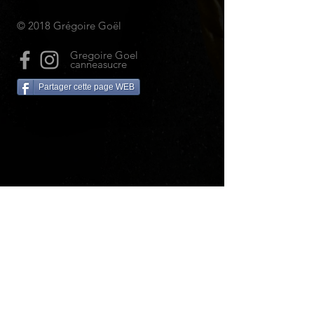
© 2018 Grégoire Goël
Gregoire Goel
canneasucre
Partager cette page WEB