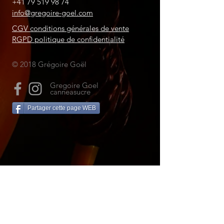
+41 79 519 98 74
info@gregoire-goel.com
CGV conditions générales de vente
RGPD politique de confidentialité
© 2018 Grégoire Goël
Gregoire Goel
canneasucre
Partager cette page WEB